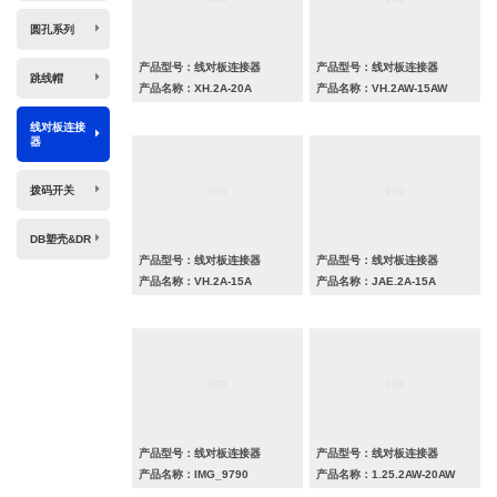
圆孔系列
产品型号：线对板连接器
产品型号：线对板连接器
跳线帽
产品名称：XH.2A-20A
产品名称：VH.2AW-15AW
线对板连接
器
拨码开关
DB塑壳&DR
产品型号：线对板连接器
产品型号：线对板连接器
产品名称：VH.2A-15A
产品名称：JAE.2A-15A
产品型号：线对板连接器
产品型号：线对板连接器
产品名称：IMG_9790
产品名称：1.25.2AW-20AW