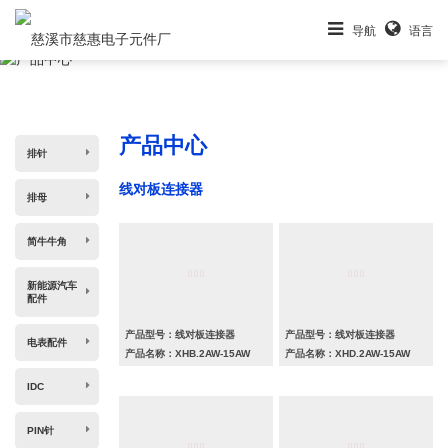
导航
语言
产品中心
产品中心
排针
线对板连接器
排母
简牛牛角
新能源汽车
配件
产品型号：线对板连接器
产品型号：线对板连接器
电表配件
产品名称：XHB.2AW-15AW
产品名称：XHD.2AW-15AW
IDC
PIN针