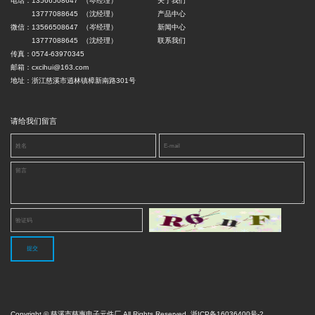
电话：13566508647 （岑经理）
关于我们
13777088645 （沈经理）
产品中心
微信：13566508647 （岑经理）
新闻中心
13777088645 （沈经理）
联系我们
传真：0574-63970345
邮箱：cxcihui@163.com
地址：浙江慈溪市逍林镇樟新南路301号
请给我们留言
提交
Copyright © 慈溪市慈惠电子元件厂 All Rights Reserved
浙ICP备16036400号-2