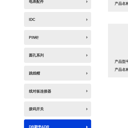
电表配件
产品名
IDC
PIN针
圆孔系列
产品型号
产品名称
跳线帽
线对板连接器
拨码开关
DB塑壳&DR