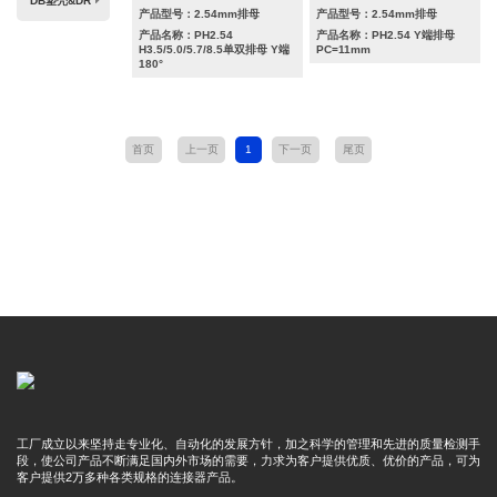
DB塑壳&DR
产品型号：2.54mm排母
产品型号：2.54mm排母
产品名称：PH2.54
产品名称：PH2.54 Y端排母
H3.5/5.0/5.7/8.5单双排母 Y端
PC=11mm
180°
首页
上一页
1
下一页
尾页
工厂成立以来坚持走专业化、自动化的发展方针，加之科学的管理和先进的质量检测手
段，使公司产品不断满足国内外市场的需要，力求为客户提供优质、优价的产品，可为
客户提供2万多种各类规格的连接器产品。