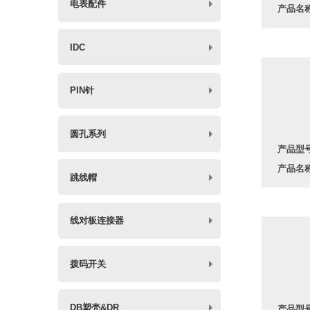
电表配件
产品名
IDC
PIN针
圆孔系列
产品型
产品名称
跳线帽
线对板连接器
拨码开关
DB塑壳&DR
产品型